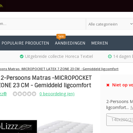
ch.
Alle categorieën
Sale
POPULAIRE PRODUCTEN
AANBIEDINGEN
MERKEN
Uitgebreide collectie Horeca Textiel
14 dagen 
oons Matras -MICROPOCKET LATEX 7 ZONE 23 CM - Gemiddeld ligcomfort
 2-Persoons Matras -MICROPOCKET
ZONE 23 CM - Gemiddeld ligcomfort
Niet op vo
zz®
0 beoordeling (en)
2-Persoons 
ligcomfort...
M
140x200/2