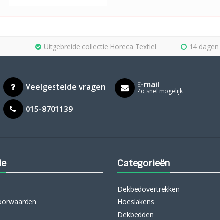
Uitgebreide collectie Horeca Textiel
14 dagen 
E-mail
Veelgestelde vragen
Zo snel mogelijk
015-8701139
ie
Categorieën
Dekbedovertrekken
oorwaarden
Hoeslakens
Dekbedden