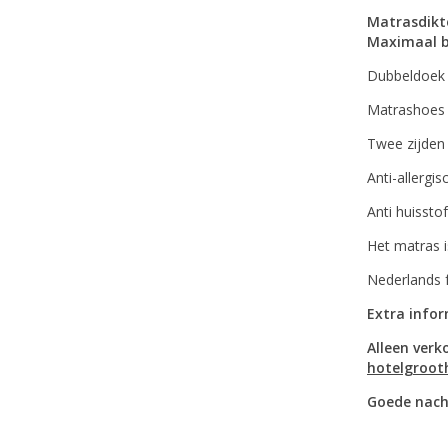
Matrasdikt
Maximaal b
Dubbeldoek 
Matrashoes 
Twee zijden
Anti-allergis
Anti huissto
Het matras 
Nederlands f
Extra info
Alleen verk
hotelgroot
Goede nach