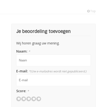
Top
Je beoordeling toevoegen
Wij horen graag uw mening.
Naam:
*
E-mail:
*
(Uw e-mailadres wordt niet gepubliceerd.)
Score:
*