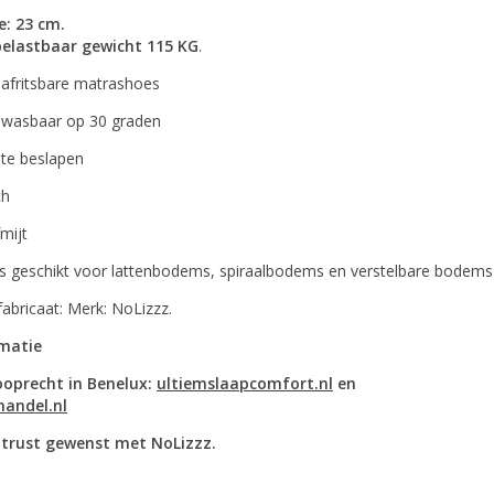
e: 23 cm.
elastbaar gewicht 115 KG
.
afritsbare matrashoes
wasbaar op 30 graden
 te beslapen
ch
fmijt
is geschikt voor lattenbodems, spiraalbodems en verstelbare bodems
abricaat: Merk: NoLizzz.
rmatie
ooprecht in Benelux:
ultiemslaapcomfort.nl
en
handel.nl
trust gewenst met NoLizzz.