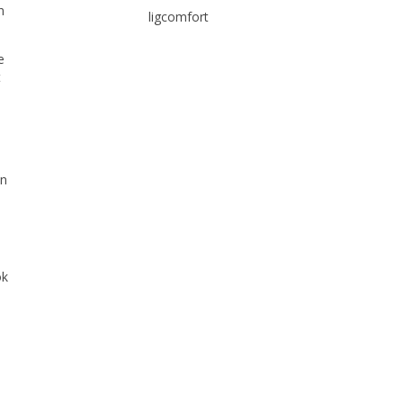
n
ligcomfort
e
t
en
ok