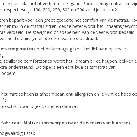
an de punt-elasticiteit verloren doet gaan. Pocketvering matrassen zij
t respectievelijk 150, 200, 250, 300 en 500 veertjes per m2.
veren bepaalt voor een groot gedeelte het comfort van de matras. Ho
r per m2 in de matras zitten, des te beter wordt het lichaamsgewich
as verdeeld. De stevigheid of soepelheid van de veer wordt bepaald
eelheid draaiingen en de dikte van de staaldraad.
ketvering matras
met drukverlaging biedt het lichaam optimale
ng.
erschillende comfortzones wordt het lichaam bij de heupen, bekken 
tra ondersteund. Dit type is een echt kwaliteitsmatras van
e bodem.
et matras heen is afneembaar, anti allergisch en je kunt de hoes o
0°C.
s geschikt voor logeerkamer en Caravan
:
 fabricaat: NoLizzz (ontworpen naar de wensen van klanten
)
Hoogwaardig Latex