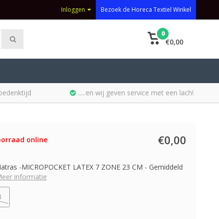
Inloggen
Bezoek de Horeca Textiel Winkel
0
€0,00
bedenktijd
.....en wij geven service met een lach!
€0,00
orraad online
Matras -MICROPOCKET LATEX 7 ZONE 23 CM - Gemiddeld
eer informatie
3