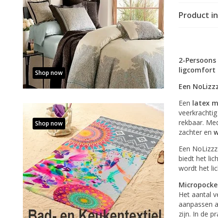
Product i
2-Persoons
ligcomfort
Shop now
Een NoLizz
Een
latex 
veerkrachti
rekbaar. Med
Shop now
zachter en
w
Een NoLizzz
biedt het li
wordt het li
Micropocket
Het aantal v
aanpassen a
zijn. In de 