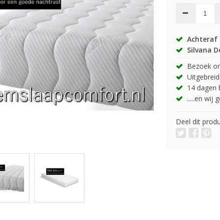
Achteraf 
Silvana D
Bezoek onz
Uitgebreide
14 dagen b
.....en wij
Deel dit prod