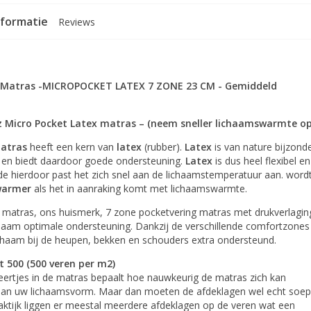
nformatie
Reviews
 Matras -MICROPOCKET LATEX 7 ZONE 23 CM - Gemiddeld
z Micro Pocket Latex matras
– (neem sneller lichaamswarmte op
matras
heeft een kern van
latex
(rubber).
Latex
is van nature bijzond
g en biedt daardoor goede ondersteuning.
Latex
is dus heel flexibel en
e hierdoor past het zich snel aan de lichaamstemperatuur aan. word
armer
als het in aanraking komt met lichaamswarmte.
 matras, ons huismerk, 7 zone pocketvering matras met drukverlagin
chaam optimale ondersteuning. Dankzij de verschillende comfortzones
chaam bij de heupen, bekken en schouders extra ondersteund.
 500 (500 veren per m2)
eertjes in de matras bepaalt hoe nauwkeurig de matras zich kan
an uw lichaamsvorm. Maar dan moeten de afdeklagen wel echt soep
praktijk liggen er meestal meerdere afdeklagen op de veren wat een