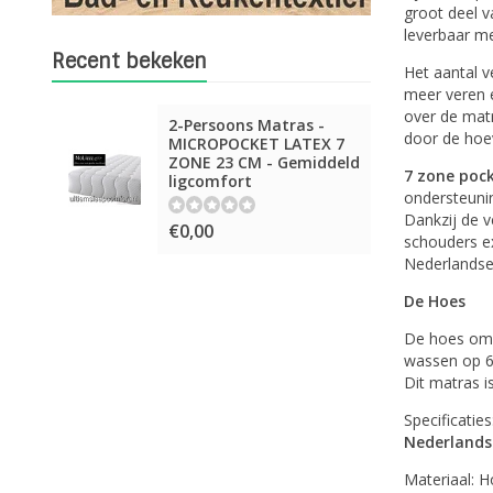
groot deel v
leverbaar me
Recent bekeken
Het aantal 
meer veren e
over de matr
2-Persoons Matras -
door de hoev
MICROPOCKET LATEX 7
ZONE 23 CM - Gemiddeld
7 zone poc
ligcomfort
ondersteuni
Dankzij de v
€0,00
schouders ex
Nederlands
De Hoes
De hoes om h
wassen op 6
Dit matras i
Specificaties
Nederlands
Materiaal: 