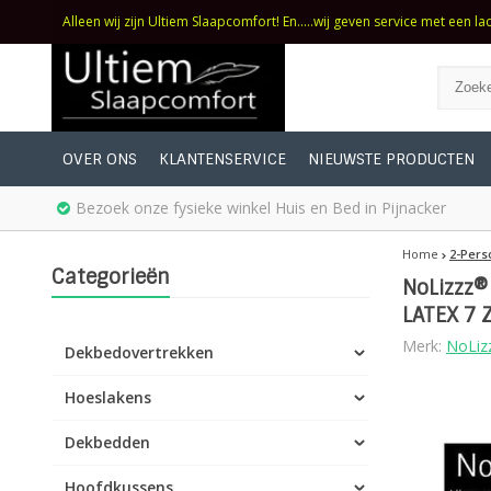
Alleen wij zijn Ultiem Slaapcomfort! En.....wij geven service met een la
OVER ONS
KLANTENSERVICE
NIEUWSTE PRODUCTEN
Bezoek onze fysieke winkel Huis en Bed in Pijnacker
Home
2-Pers
Categorieën
NoLizzz®
LATEX 7 
Merk:
NoLiz
Dekbedovertrekken
Hoeslakens
Dekbedden
Hoofdkussens