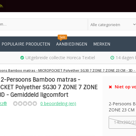
ch.
Alle categorieën
Sale
POPULAIRE PRODUCTEN
AANBIEDINGEN
MERKEN
Uitgebreide collectie Horeca Textiel
14 dagen 
oons Bamboo matras - MICROPOCKET Polyether SG30 7 ZONE 7 ZONE 23 CM - 3D - 
 2-Persoons Bamboo matras -
KET Polyether SG30 7 ZONE 7 ZONE
Niet op vo
3D - Gemiddeld ligcomfort
zz®
0 beoordeling (en)
2-Persoons 
ZONE 23 CM - 
140x200/2