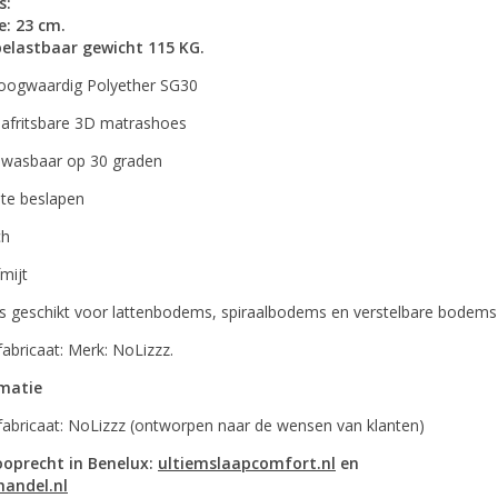
s:
e: 23 cm.
elastbaar gewicht 115 KG.
Hoogwaardig Polyether SG30
afritsbare 3D matrashoes
wasbaar op 30 graden
 te beslapen
ch
fmijt
is geschikt voor lattenbodems, spiraalbodems en verstelbare bodems
abricaat: Merk: NoLizzz.
rmatie
fabricaat: NoLizzz (ontworpen naar de wensen van klanten)
ooprecht in Benelux:
ultiemslaapcomfort.nl
en
handel.nl