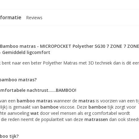
nformatie
Reviews
 Bamboo matras - MICROPOCKET Polyether SG30 7 ZONE 7 ZON
- Gemiddeld ligcomfort
 bent naar een beter Polyether Matras met 3D techniek dan is dit ee
.
 bamboo matras?
comfortabele nachtrust……BAMBOO!
 van een
bamboo matras
wanneer de
matras
is voorzien van een ti
elijk) is gemaakt van
bamboe
viscose. Deze
bamboe
tijk zorgt voor
chte aanvoeling
wat
door veel mensen als erg comfortabel wordt
 die reden neemt de populariteit van deze
matrassen
dan ook steed
boo tijk?