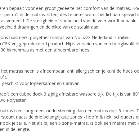
veren bepaalt voor een groot gedeelte het comfort van de matras. Ho
r per m2 in de matras zitten, des te beter wordt het lichaamsgewich
as verdeeld. De stevigheid of soepelheid van de veer wordt bepaald
eelheid draaiingen en de dikte van de staaldraad.
 ons huismerk, polyether matras van NoLizzz Nederland is milleu
en CFK-vrij geproduceerd product. Hij is voorzien van een hoogkwalitei
G30 binnenmatras met een afneembare hoes.
et matras heen is afneembaar, anti allergisch en je kunt de hoes o
0°C.
s geschikt voor logeerkamer en Caravan.
eeft een dubbeldoek 3 zijdig afritsbare wasbare tijk. De tijk is van 8
0% Polyester.
matras biedt nog meer ondersteuning dan een matras met 5 zones. D
steunt naast de drie belangrijkste zones - hoofd & nek, schouders e
ook je taille. Net als bij een 5 zone-matras, is ook een matras met 
en in de lengte.