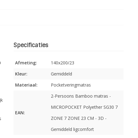
Specificaties
E
n
Afmeting:
140x200/23
Kleur:
Gemiddeld
Materiaal:
Pocketveringmatras
2-Persoons Bamboo matras -
jk
MICROPOCKET Polyether SG30 7
EAN:
ZONE 7 ZONE 23 CM - 3D -
s
Gemiddeld ligcomfort