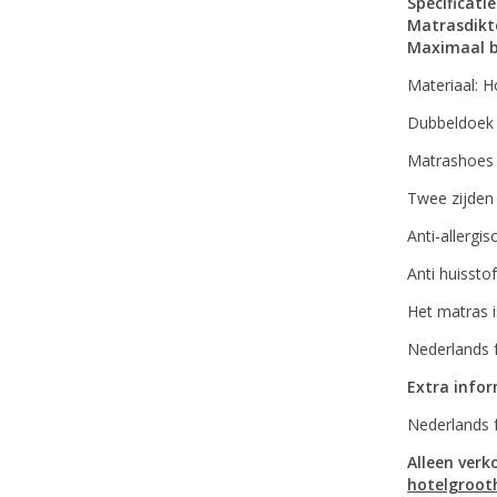
Specificatie
Matrasdikt
Maximaal b
Materiaal: 
Dubbeldoek 
Matrashoes 
Twee zijden
Anti-allergis
Anti huissto
Het matras 
Nederlands f
Extra info
Nederlands 
Alleen verk
hotelgroot