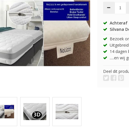
Achteraf 
Silvana D
Bezoek onz
Uitgebreide
14 dagen b
.....en wij
Deel dit prod