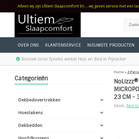
Alleen wij zijn Ultiem Slaapcomfort! En.....wij geven service met een la
OVER ONS
KLANTENSERVICE
NIEUWSTE PRODUCTEN
Bezoek onze fysieke winkel Huis en Bed in Pijnacker
Home
2-Pers
Categorieën
NoLizzz®
MICROPOC
23 CM - 
Dekbedovertrekken
Merk:
NoLiz
Hoeslakens
Dekbedden
Hoofdkussens