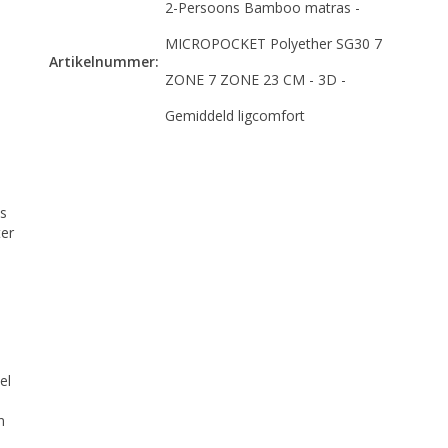
2-Persoons Bamboo matras -
MICROPOCKET Polyether SG30 7
e
Artikelnummer:
ZONE 7 ZONE 23 CM - 3D -
Gemiddeld ligcomfort
ls
ter
el
n