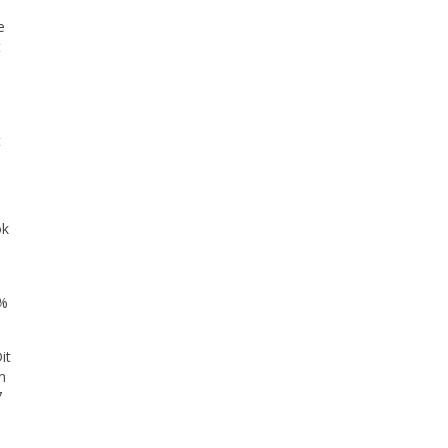
e
t
t
ok
0%
it
n
7