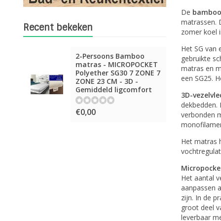
De
bambo
matrassen. 
Recent bekeken
zomer koel 
Het SG van e
2-Persoons Bamboo
gebruikte s
matras - MICROPOCKET
matras en me
Polyether SG30 7 ZONE 7
een SG25. He
ZONE 23 CM - 3D -
Gemiddeld ligcomfort
3D-vezelvl
dekbedden. 
€0,00
verbonden me
monofilament
Het matras h
vochtregulat
Micropocket
Het aantal v
aanpassen a
zijn. In de 
groot deel v
leverbaar me