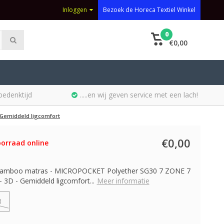
Inloggen
Bezoek de Horeca Textiel Winkel
0
€0,00
bedenktijd
.....en wij geven service met een lach!
Gemiddeld ligcomfort
€0,00
orraad online
Bamboo matras - MICROPOCKET Polyether SG30 7 ZONE 7
3D - Gemiddeld ligcomfort...
Meer informatie
3