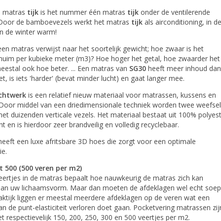
o
matras
tijk
is het nummer één matras
tijk
onder de ventilerende
Door de bamboevezels werkt het matras
tijk
als airconditioning, in d
in de winter warm!
en matras verwijst naar het soortelijk gewicht; hoe zwaar is het
chuim per kubieke meter (m3)? Hoe hoger het getal, hoe zwaarder het
estal ook hoe beter. ... Een matras van
SG30
heeft meer inhoud dan
t, is iets 'harder' (bevat minder lucht) en gaat langer mee.
echtwerk
is een relatief nieuw materiaal voor matrassen, kussens en
Door middel van een driedimensionale techniek worden twee weefse
t duizenden verticale vezels. Het materiaal bestaat uit 100% polyes
 en is hierdoor zeer brandveilig en volledig recyclebaar.
eeft een luxe afritsbare 3D hoes die zorgt voor een optimale
ie.
 500 (500 veren per m2)
eertjes in de matras bepaalt hoe nauwkeurig de matras zich kan
an uw lichaamsvorm. Maar dan moeten de afdeklagen wel echt soep
praktijk liggen er meestal meerdere afdeklagen op de veren wat een
an de punt-elasticiteit verloren doet gaan. Pocketvering matrassen zij
t respectievelijk 150, 200, 250, 300 en 500 veertjes per m2.