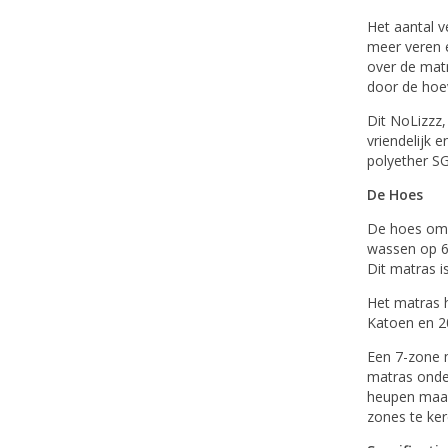
Het aantal 
meer veren e
over de matr
door de hoev
Dit NoLizzz,
vriendelijk 
polyether S
De Hoes
De hoes om h
wassen op 6
Dit matras i
Het matras h
Katoen en 2
Een 7-zone 
matras onder
heupen maar 
zones te ker