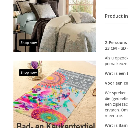
Product i
2-Persoons
Shop now
23 CM - 3D 
Als u opzoek
prima keuze
Shop now
Wat is een
Voor een 
We spreken
die (gedeelt
een zijdeza
ervaren. Om
meer toe.
Wat is Bam