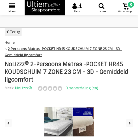
0
+
Menu
Meer
Winkelwagen
Zoeken
Terug
Home
2-Persoons Matras -POCKET HR45 KOUDSCHUIM 7 ZONE 23 CM - 3D -
Gemiddeld ligcomfort
NoLizzz® 2-Persoons Matras -POCKET HR45
KOUDSCHUIM 7 ZONE 23 CM - 3D - Gemiddeld
ligcomfort
Merk:
NoLizzz®
0 beoordeling (en)