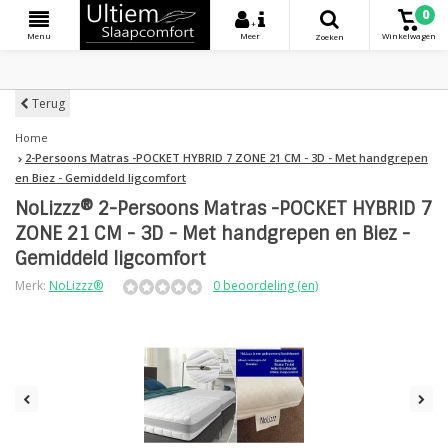
0
+
Menu
Meer
Winkelwagen
Zoeken
Terug
Home
2-Persoons Matras -POCKET HYBRID 7 ZONE 21 CM - 3D - Met handgrepen
en Biez - Gemiddeld ligcomfort
NoLizzz® 2-Persoons Matras -POCKET HYBRID 7
ZONE 21 CM - 3D - Met handgrepen en Biez -
Gemiddeld ligcomfort
Merk:
NoLizzz®
0 beoordeling (en)