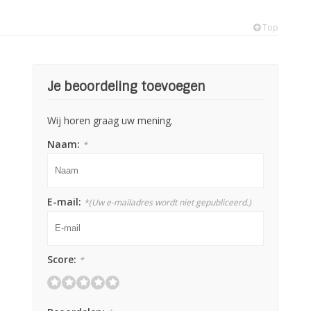
Top
Je beoordeling toevoegen
Wij horen graag uw mening.
Naam:
*
E-mail:
*
(Uw e-mailadres wordt niet gepubliceerd.)
Score:
*