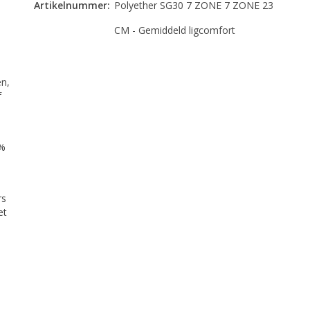
Artikelnummer:
Polyether SG30 7 ZONE 7 ZONE 23
CM - Gemiddeld ligcomfort
en,
f
0%
rs
et