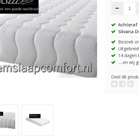
Achteraf 
Silvana D
Bezoek onz
Uitgebreide
14 dagen b
.....en wij
Deel dit prod