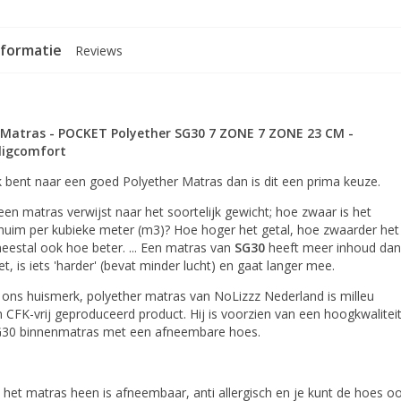
nformatie
Reviews
 Matras - POCKET Polyether SG30 7 ZONE 7 ZONE 23 CM -
ligcomfort
 bent naar een goed Polyether Matras dan is dit een prima keuze.
en matras verwijst naar het soortelijk gewicht; hoe zwaar is het
chuim per kubieke meter (m3)? Hoe hoger het getal, hoe zwaarder het
estal ook hoe beter. ... Een matras van
SG30
heeft meer inhoud dan
t, is iets 'harder' (bevat minder lucht) en gaat langer mee.
 ons huismerk, polyether matras van NoLizzz Nederland is milleu
en CFK-vrij geproduceerd product. Hij is voorzien van een hoogkwalitei
G30 binnenmatras met een afneembare hoes.
et matras heen is afneembaar, anti allergisch en je kunt de hoes o