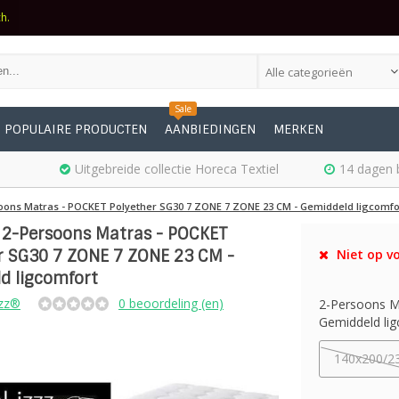
ch.
Alle categorieën
Sale
POPULAIRE PRODUCTEN
AANBIEDINGEN
MERKEN
Uitgebreide collectie Horeca Textiel
14 dagen 
oons Matras - POCKET Polyether SG30 7 ZONE 7 ZONE 23 CM - Gemiddeld ligcomfo
 2-Persoons Matras - POCKET
r SG30 7 ZONE 7 ZONE 23 CM -
Niet op vo
d ligcomfort
zz®
0 beoordeling (en)
2-Persoons M
Gemiddeld lig
140x200/2