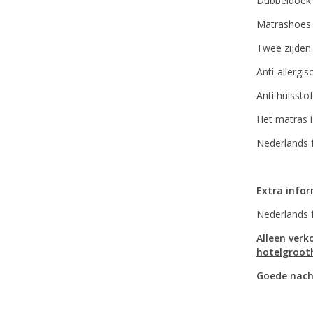
Dubbeldoek 
Matrashoes 
Twee zijden
Anti-allergis
Anti huissto
Het matras 
Nederlands f
Extra info
Nederlands 
Alleen verk
hotelgroot
Goede nach