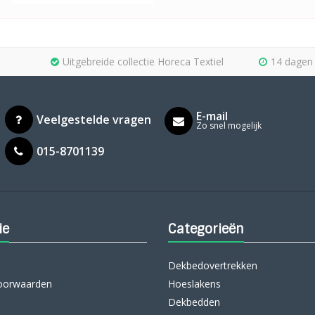
Uitgebreide collectie Horeca Textiel
14 dagen 
E-mail
Veelgestelde vragen
Zo snel mogelijk
015-8701139
ie
Categorieën
Dekbedovertrekken
oorwaarden
Hoeslakens
Dekbedden