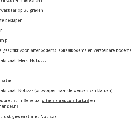
afritsbare matrashoes
wasbaar op 30 graden
 te beslapen
ch
fmijt
is geschikt voor lattenbodems, spiraalbodems en verstelbare bodems
abricaat: Merk: NoLizzz.
rmatie
fabricaat: NoLizzz (ontworpen naar de wensen van klanten)
ooprecht in Benelux:
ultiemslaapcomfort.nl
en
handel.nl
trust gewenst met NoLizzz.