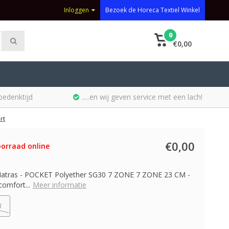
Inloggen
Bezoek de Horeca Textiel Winkel
0
€0,00
bedenktijd
.....en wij geven service met een lach!
rt
€0,00
orraad online
atras - POCKET Polyether SG30 7 ZONE 7 ZONE 23 CM -
comfort...
Meer informatie
3