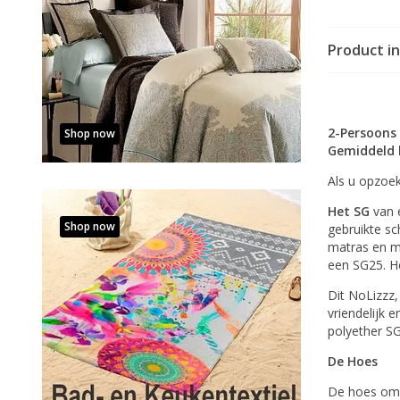
Product i
2-Persoons
Shop now
Gemiddeld 
Als u opzoek
Het SG
van e
Shop now
gebruikte s
matras en me
een SG25. He
Dit NoLizzz,
vriendelijk 
polyether S
De Hoes
De hoes om h