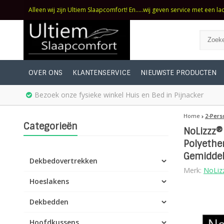
Alleen wij zijn Ultiem Slaapcomfort! En.....wij geven service met een la
OVER ONS
KLANTENSERVICE
NIEUWSTE PRODUCTEN
Bezoek onze fysieke winkel Huis en Bed in Pijnacker
Home
2-Pers
Categorieën
NoLizzz®
Polyethe
Gemiddel
Dekbedovertrekken
Merk:
NoLiz
Hoeslakens
Dekbedden
Hoofdkussens