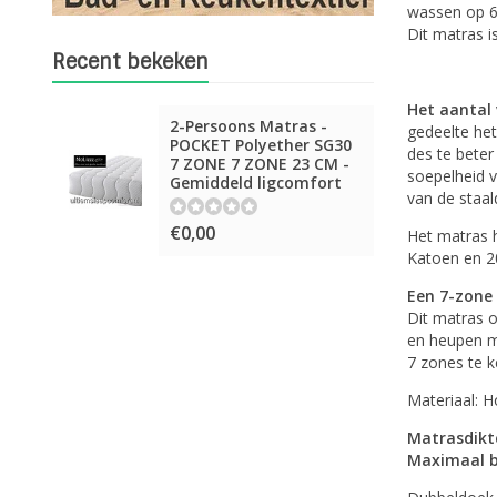
wassen op 6
Dit matras i
Recent bekeken
Het aantal
2-Persoons Matras -
gedeelte het
POCKET Polyether SG30
des te beter
7 ZONE 7 ZONE 23 CM -
soepelheid v
Gemiddeld ligcomfort
van de staal
€0,00
Het matras h
Katoen en 2
Een 7-zone
Dit matras o
en heupen ma
7 zones te k
Materiaal: 
Matrasdikt
Maximaal b