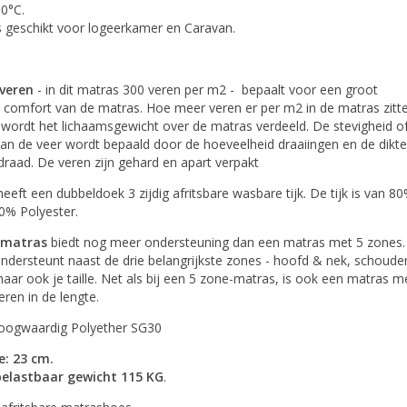
0°C.
s geschikt voor logeerkamer en Caravan.
 veren
- in dit matras 300 veren per m2 - bepaalt voor een groot
 comfort van de matras. Hoe meer veren er per m2 in de matras zitt
 wordt het lichaamsgewicht over de matras verdeeld. De stevigheid o
an de veer wordt bepaald door de hoeveelheid draaiingen en de dikte
draad. De veren zijn gehard en apart verpakt
eeft een dubbeldoek 3 zijdig afritsbare wasbare tijk. De tijk is van 8
0% Polyester.
 matras
biedt nog meer ondersteuning dan een matras met 5 zones.
ndersteunt naast de drie belangrijkste zones - hoofd & nek, schoude
ar ook je taille. Net als bij een 5 zone-matras, is ook een matras m
eren in de lengte.
Hoogwaardig Polyether SG30
e: 23 cm.
elastbaar gewicht 115 KG
.