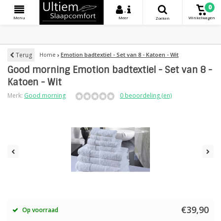
0
+
Menu
Meer
Winkelwagen
Zoeken
Terug
Home
Emotion badtextiel - Set van 8 - Katoen - Wit
Good morning Emotion badtextiel - Set van 8 -
Katoen - Wit
Merk:
Good morning
0 beoordeling (en)
€39,90
Op voorraad