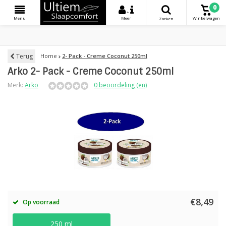
0
+
Menu
Meer
Winkelwagen
Zoeken
Terug
Home
2- Pack - Creme Coconut 250ml
Arko 2- Pack - Creme Coconut 250ml
Merk:
Arko
0 beoordeling (en)
€8,49
Op voorraad
250 ml