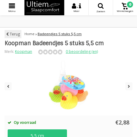
0
+
Menu
Meer
Winkelwagen
Zoeken
Terug
Home
Badeendjes 5 stuks 5,5 cm
Koopman Badeendjes 5 stuks 5,5 cm
Merk:
Koopman
0 beoordeling (en)
€2,88
Op voorraad
5,5 cm