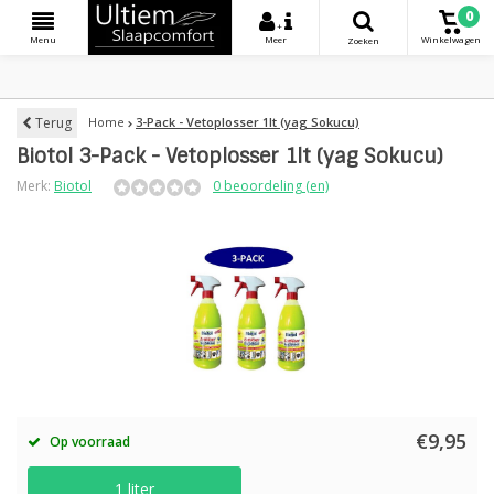
0
+
Menu
Meer
Winkelwagen
Zoeken
Terug
Home
3-Pack - Vetoplosser 1lt (yag Sokucu)
Biotol 3-Pack - Vetoplosser 1lt (yag Sokucu)
Merk:
Biotol
0 beoordeling (en)
€9,95
Op voorraad
1 liter