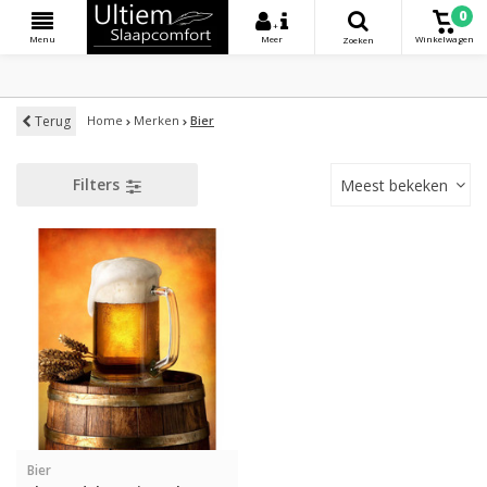
0
+
Menu
Meer
Winkelwagen
Zoeken
Terug
Home
Merken
Bier
Filters
Meest bekeken
Bier