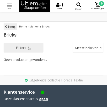
0
+
Menu
Meer
Winkelwagen
Zoeken
Terug
Home
Merken
Bricks
Bricks
Filters
Meest bekeken
Geen producten gevonden!...
Uitgebreide collectie Horeca Textiel
Klantenservice
Onze klantenservice is
open