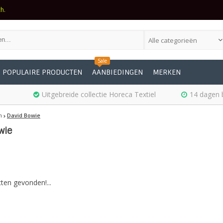
ch.
Alle categorieën
Sale
POPULAIRE PRODUCTEN
AANBIEDINGEN
MERKEN
Uitgebreide collectie Horeca Textiel
14 dagen 
n
David Bowie
wie
ten gevonden!...