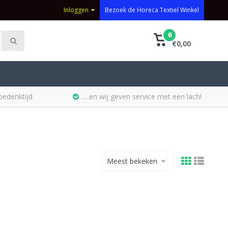
Inloggen
Bezoek de Horeca Textiel Winkel
0
€0,00
bedenktijd
.....en wij geven service met een lach!
Meest bekeken