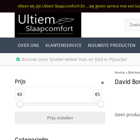
Alleen wij zijn Ultiem Slaapcomfort! En.....wij geven service met een la
OVER ONS
KLANTENSERVICE
NIEUWSTE PRODUCTEN
Bezoek onze fysieke winkel Huis en Bed in Pijnacker
Home
Merke
Prijs
David Bo
€0
€5
Geen produc