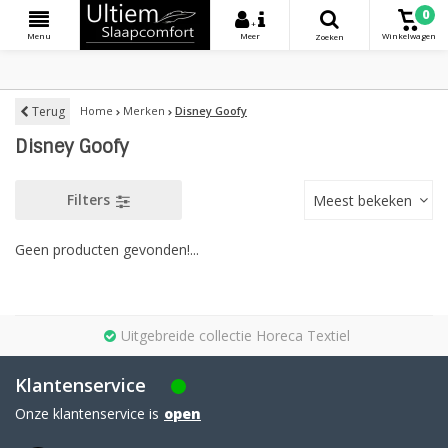
0
+
Menu
Meer
Winkelwagen
Zoeken
Terug
Home
Merken
Disney Goofy
Disney Goofy
Filters
Meest bekeken
Geen producten gevonden!...
Uitgebreide collectie Horeca Textiel
Klantenservice
Onze klantenservice is
open