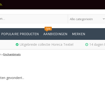
ch.
Alle categorieën
Sale
POPULAIRE PRODUCTEN
AANBIEDINGEN
MERKEN
Uitgebreide collectie Horeca Textiel
14 dagen 
n
Enchantimals
ten gevonden!...