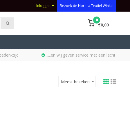
Inloggen
Bezoek de Horeca Textiel Winkel
0
€0,00
bedenktijd
.....en wij geven service met een lach!
Meest bekeken