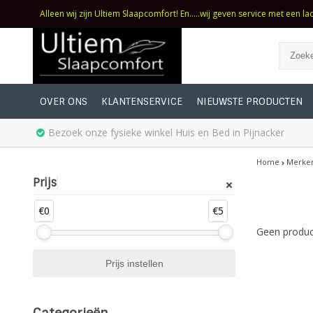
Alleen wij zijn Ultiem Slaapcomfort! En.....wij geven service met een la
OVER ONS
KLANTENSERVICE
NIEUWSTE PRODUCTEN
Bezoek onze fysieke winkel Huis en Bed in Pijnacker
Home
Merke
Prijs
€0
€5
Geen produc