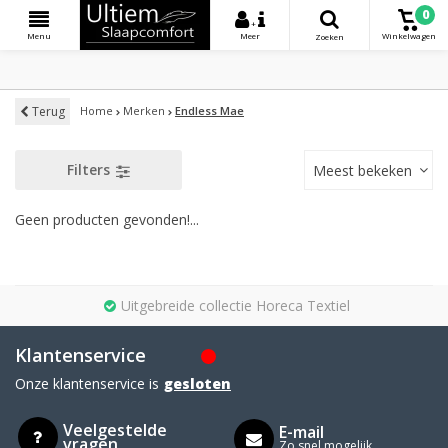
0
+
Menu
Meer
Winkelwagen
Zoeken
Terug
Home
Merken
Endless Mae
Filters
Meest bekeken
Geen producten gevonden!...
Uitgebreide collectie Horeca Textiel
Klantenservice
Onze klantenservice is
gesloten
Veelgestelde
E-mail
vragen
Zo snel mogelijk