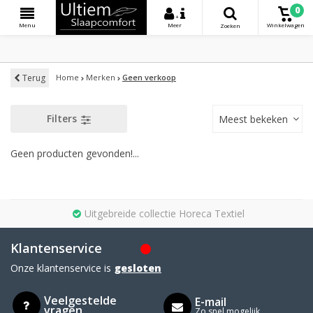
0
+
Menu
Meer
Winkelwagen
Zoeken
Terug
Home
Merken
Geen verkoop
Filters
Meest bekeken
Geen producten gevonden!...
Uitgebreide collectie Horeca Textiel
Klantenservice
Onze klantenservice is
gesloten
Veelgestelde
E-mail
vragen
Zo snel mogelijk