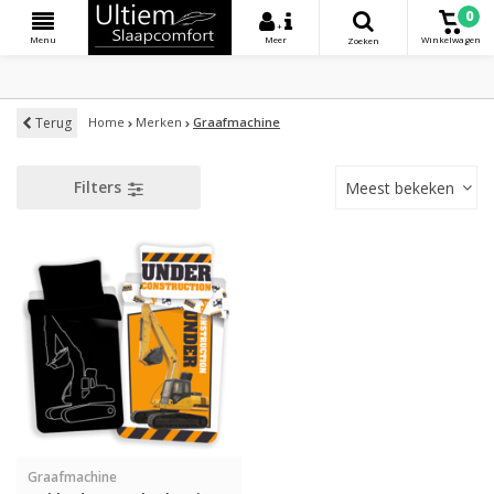
0
+
Menu
Meer
Winkelwagen
Zoeken
Terug
Home
Merken
Graafmachine
Filters
Meest bekeken
Graafmachine