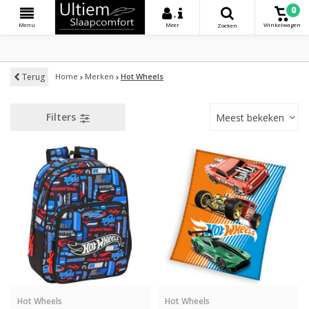
0
+
Menu
Meer
Winkelwagen
Zoeken
Terug
Home
Merken
Hot Wheels
Filters
Meest bekeken
Hot Wheels
Hot Wheels