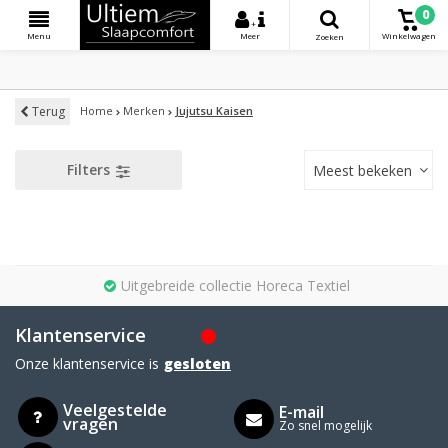
0
+
Menu
Meer
Winkelwagen
Zoeken
Terug
Home
Merken
Jujutsu Kaisen
Filters
Meest bekeken
Uitgebreide collectie Horeca Textiel
Klantenservice
Onze klantenservice is
gesloten
Veelgestelde
E-mail
vragen
Zo snel mogelijk