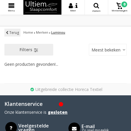
0
+
Menu
Meer
Winkelwagen
Zoeken
Terug
Home
Merken
Luminou
Filters
Meest bekeken
Geen producten gevonden!...
Uitgebreide collectie Horeca Textiel
Klantenservice
Onze klantenservice is
gesloten
Veelgestelde
E-mail
vragen
Zo snel mogelijk