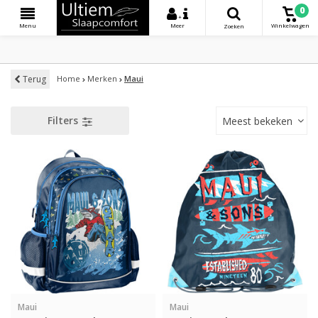
0
+
Menu
Meer
Winkelwagen
Zoeken
Terug
Home
Merken
Maui
Filters
Meest bekeken
Maui
Maui