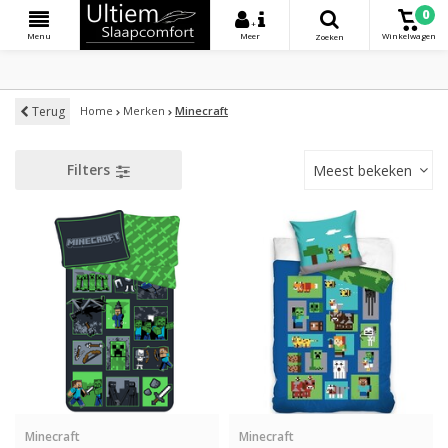
0
+
Menu
Meer
Winkelwagen
Zoeken
Terug
Home
Merken
Minecraft
Filters
Meest bekeken
Minecraft
Minecraft