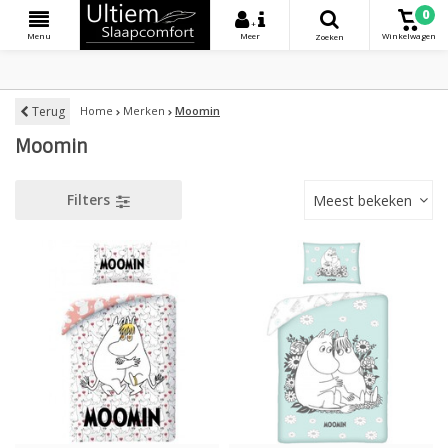
0
+
Menu
Meer
Winkelwagen
Zoeken
Terug
Home
Merken
Moomin
Moomin
Filters
Meest bekeken