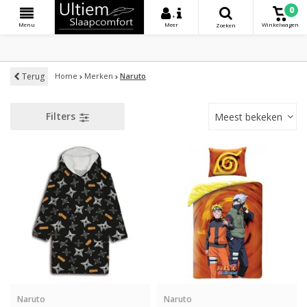
0
+
Menu
Meer
Winkelwagen
Zoeken
Terug
Home
Merken
Naruto
Filters
Meest bekeken
Naruto
Naruto