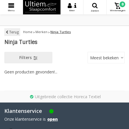
0
+
Menu
Meer
Winkelwagen
Zoeken
Terug
Home
Merken
Ninja Turtles
Ninja Turtles
Filters
Meest bekeken
Geen producten gevonden!...
Uitgebreide collectie Horeca Textiel
Klantenservice
Onze klantenservice is
open