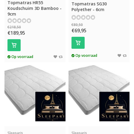
Topmatras HR55
Topmatras SG30
Koudschuim 3D Bamboo -
Polyether - 6cm
9cm
€80,50
€218,50
€69,95
€189,95
Op voorraad
Op voorraad
Sleeparis
Sleeparis