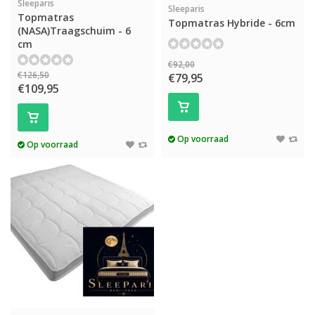
Sleeparis
Sleeparis
Topmatras
Topmatras Hybride - 6cm
(NASA)Traagschuim - 6
cm
€92,00
€126,50
€79,95
€109,95
Op voorraad
Op voorraad