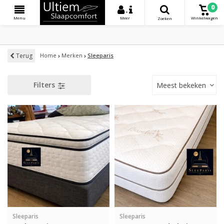
0
+
Menu
Meer
Winkelwagen
Zoeken
Terug
Home
Merken
Sleeparis
Filters
Meest bekeken
Sleeparis
Sleeparis