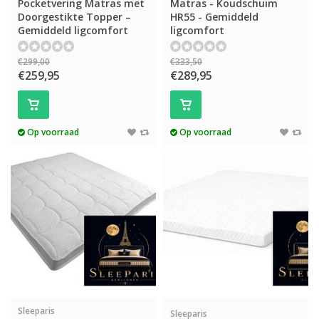
Pocketvering Matras met
Matras - Koudschuim
Doorgestikte Topper –
HR55 - Gemiddeld
Gemiddeld ligcomfort
ligcomfort
€299,00
€333,50
€259,95
€289,95
Op voorraad
Op voorraad
Sleeparis
Sleeparis