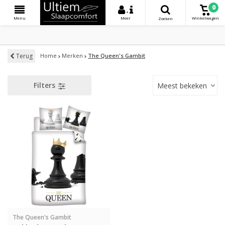
0
+
Menu
Meer
Winkelwagen
Zoeken
Terug
Home
Merken
The Queen's Gambit
Filters
Meest bekeken
The Queen's Gambit