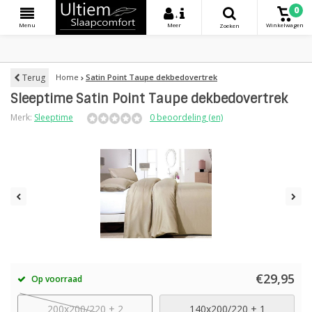
0
+
Menu
Meer
Winkelwagen
Zoeken
Terug
Home
Satin Point Taupe dekbedovertrek
Sleeptime Satin Point Taupe dekbedovertrek
Merk:
Sleeptime
0 beoordeling (en)
€29,95
Op voorraad
200x200/220 + 2
140x200/220 + 1