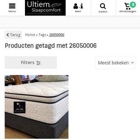
0
+
Menu
Meer
Winkelwagen
Zoeken
Terug
Home
Tags
26050006
Producten getagd met 26050006
Filters
Meest bekeken