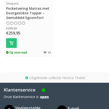
Sleeparis
Pocketvering Matras met
Doorgestikte Topper –
Gemiddeld ligcomfort
€299,00
€259,95
Op voorraad
Uitgebreide collectie Horeca Textiel
Klantenservice
Onze klantenservice is
open
Veelgestelde
E-mail