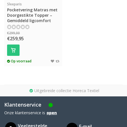
Sleeparis
Pocketvering Matras met
Doorgestikte Topper –
Gemiddeld ligcomfort
€299,00
€259,95
Op voorraad
Uitgebreide collectie Horeca Textiel
Klantenservice
Onze klantenservice is
open
Veelgestelde
E-mail