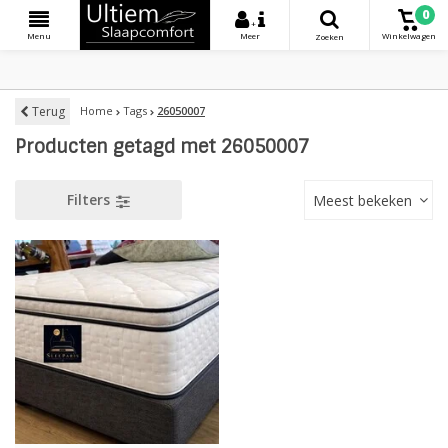
0
+
Menu
Meer
Winkelwagen
Zoeken
Terug
Home
Tags
26050007
Producten getagd met 26050007
Filters
Meest bekeken