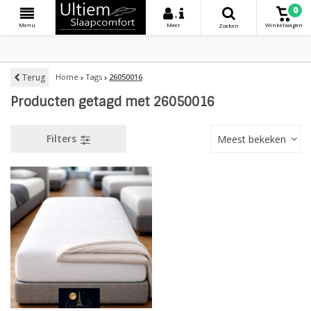
0
+
Menu
Meer
Winkelwagen
Zoeken
Terug
Home
Tags
26050016
Producten getagd met 26050016
Filters
Meest bekeken