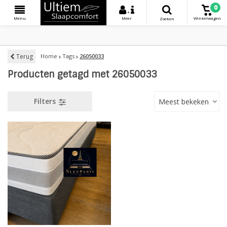
0
+
Menu
Meer
Winkelwagen
Zoeken
Terug
Home
Tags
26050033
Producten getagd met 26050033
Filters
Meest bekeken