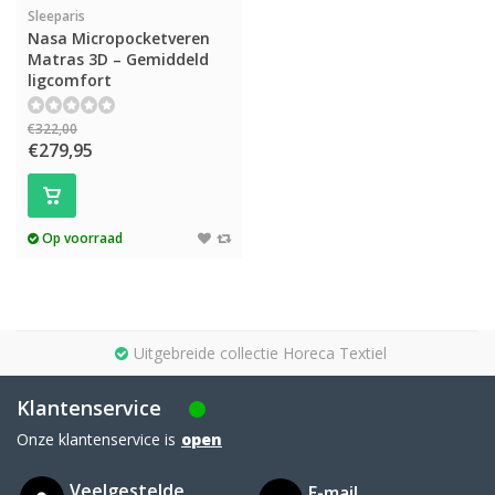
Sleeparis
Nasa Micropocketveren
Matras 3D – Gemiddeld
ligcomfort
€322,00
€279,95
Op voorraad
Uitgebreide collectie Horeca Textiel
Klantenservice
Onze klantenservice is
open
Veelgestelde
E-mail