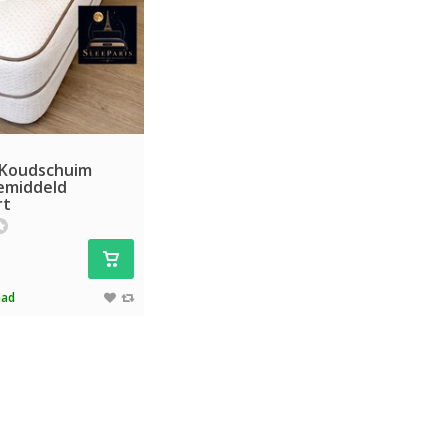
 Koudschuim
emiddeld
rt
aad