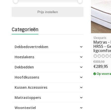
Categorieën
Sleeparis
Matras -
HR55 - G
Dekbedovertrekken
ligcomfo
Hoeslakens
€333,50
€289,95
Dekbedden
Op voorr
Hoofdkussens
Kussen Accessoires
Matrastoppers
Woontextiel