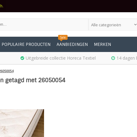
ch.
Alle categorieën
Sale
POPULAIRE PRODUCTEN
AANBIEDINGEN
MERKEN
Uitgebreide collectie Horeca Textiel
14 dagen 
26050054
en getagd met 26050054