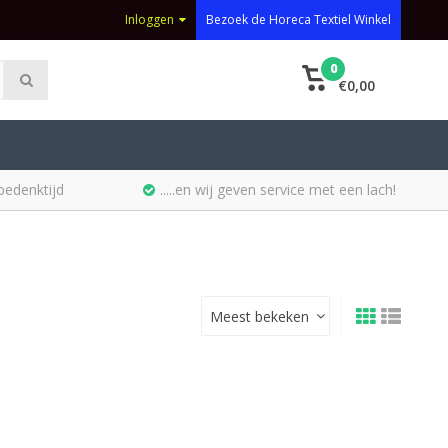
Inloggen
Bezoek de Horeca Textiel Winkel
0
€0,00
bedenktijd
.....en wij geven service met een lach!
Meest bekeken