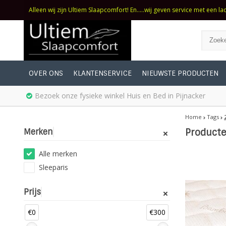
Alleen wij zijn Ultiem Slaapcomfort! En.....wij geven service met een la
OVER ONS
KLANTENSERVICE
NIEUWSTE PRODUCTEN
Bezoek onze fysieke winkel Huis en Bed in Pijnacker
Home
Tags
Merken
Product
Alle merken
Sleeparis
Prijs
€0
€300