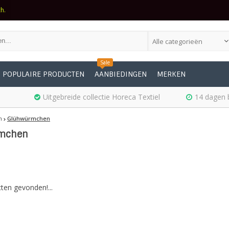
ch.
Alle categorieën
Sale
POPULAIRE PRODUCTEN
AANBIEDINGEN
MERKEN
Uitgebreide collectie Horeca Textiel
14 dagen 
n
Glühwürmchen
mchen
ten gevonden!...