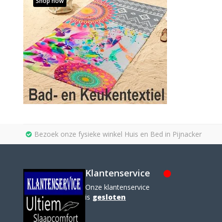
Shop now
Bezoek onze fysieke winkel Huis en Bed in Pijnacker
Klantenservice
Onze klantenservice
is
gesloten