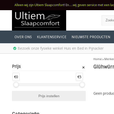
Alleen wij zijn Ultiem Slaapcomfort! En.....wij geven service met een la
OVER ONS
KLANTENSERVICE
NIEUWSTE PRODUCTEN
Bezoek onze fysieke winkel Huis en Bed in Pijnacker
Home
Merke
Prijs
Glühwür
€0
€5
Geen produc