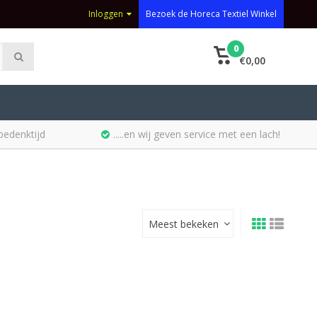
Inloggen
Bezoek de Horeca Textiel Winkel
0
€0,00
bedenktijd
.....en wij geven service met een lach!
Meest bekeken